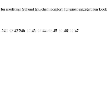
für modernen Stil und täglichen Komfort, für einen einzigartigen Look
1
24h
42
24h
43
44
45
46
47