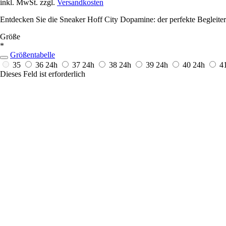
inkl. MwSt. zzgl.
Versandkosten
Entdecken Sie die Sneaker Hoff City Dopamine: der perfekte Begleiter 
Größe
*
Größentabelle
35
36
24h
37
24h
38
24h
39
24h
40
24h
4
Dieses Feld ist erforderlich