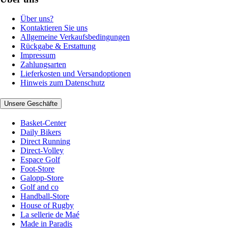
Über uns?
Kontaktieren Sie uns
Allgemeine Verkaufsbedingungen
Rückgabe & Erstattung
Impressum
Zahlungsarten
Lieferkosten und Versandoptionen
Hinweis zum Datenschutz
Unsere Geschäfte
Basket-Center
Daily Bikers
Direct Running
Direct-Volley
Espace Golf
Foot-Store
Galopp-Store
Golf and co
Handball-Store
House of Rugby
La sellerie de Maé
Made in Paradis