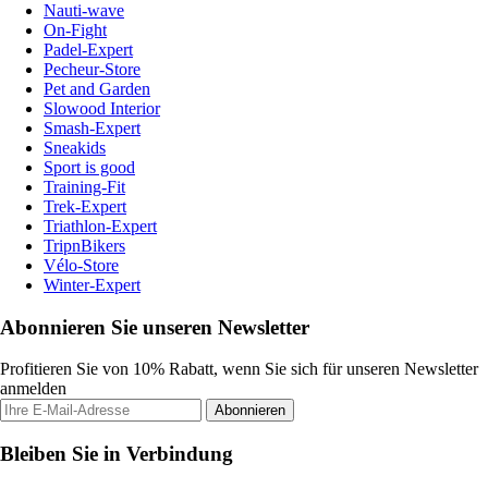
Nauti-wave
On-Fight
Padel-Expert
Pecheur-Store
Pet and Garden
Slowood Interior
Smash-Expert
Sneakids
Sport is good
Training-Fit
Trek-Expert
Triathlon-Expert
TripnBikers
Vélo-Store
Winter-Expert
Abonnieren Sie unseren Newsletter
Profitieren Sie von 10% Rabatt, wenn Sie sich für unseren Newsletter
anmelden
Abonnieren
Bleiben Sie in Verbindung