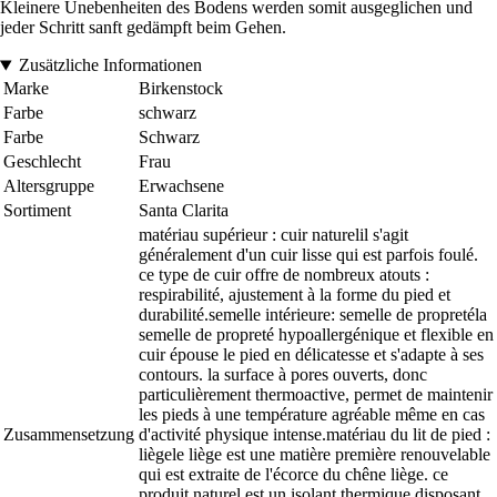
Kleinere Unebenheiten des Bodens werden somit ausgeglichen und
jeder Schritt sanft gedämpft beim Gehen.
Zusätzliche Informationen
Marke
Birkenstock
Farbe
schwarz
Farbe
Schwarz
Geschlecht
Frau
Altersgruppe
Erwachsene
Sortiment
Santa Clarita
matériau supérieur : cuir naturelil s'agit
généralement d'un cuir lisse qui est parfois foulé.
ce type de cuir offre de nombreux atouts :
respirabilité, ajustement à la forme du pied et
durabilité.semelle intérieure: semelle de propretéla
semelle de propreté hypoallergénique et flexible en
cuir épouse le pied en délicatesse et s'adapte à ses
contours. la surface à pores ouverts, donc
particulièrement thermoactive, permet de maintenir
les pieds à une température agréable même en cas
Zusammensetzung
d'activité physique intense.matériau du lit de pied :
liègele liège est une matière première renouvelable
qui est extraite de l'écorce du chêne liège. ce
produit naturel est un isolant thermique disposant