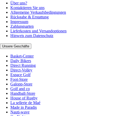
Über uns?
Kontaktieren Sie uns
Allgemeine Verkaufsbedingungen
Rückgabe & Erstattung
Impressum
Zahlungsarten
Lieferkosten und Versandoptionen
Hinweis zum Datenschutz
Unsere Geschäfte
Basket-Center
Daily Bikers
Direct Running
Direct-Volley
Espace Golf
Foot-Store
Galopp-Store
Golf and co
Handball-Store
House of Rugby
La sellerie de Maé
Made in Paradis
Nauti-wave