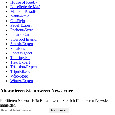
House of Rugby
La sellerie de Maé
Made in Paradis
Nauti-wave
On-Fight
Padel-Expert
Pecheur-Store
Pet and Garden
Slowood Interior
Smash-Expert
Sneakids
Sport is good
Training-Fit
Trek-Expert
Triathlon-Expert
TripnBikers
Vélo-Store
Winter-Expert
Abonnieren Sie unseren Newsletter
Profitieren Sie von 10% Rabatt, wenn Sie sich für unseren Newsletter
anmelden
Abonnieren