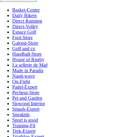
Basket-Center
Daily Bikers
Direct Running
Direct-Volley
Espace Golf
Foot-Store
Galopp-Store
Golf and co
Handball-Store
House of Rugby
La sellerie de Maé
Made in Paradis
Nauti-wave
On-Fight
Padel-Expert
Pecheur-Store
Pet and Garden
Slowood Interior
Smash-Expert
Sneakids
Sport is good
Training-Fit
Trek-Expert
Triathlon-Expert