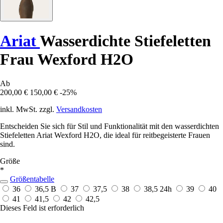
Ariat
Wasserdichte Stiefeletten
Frau Wexford H2O
Ab
200,00 €
150,00 €
-25%
inkl. MwSt. zzgl.
Versandkosten
Entscheiden Sie sich für Stil und Funktionalität mit den wasserdichten
Stiefeletten Ariat Wexford H2O, die ideal für reitbegeisterte Frauen
sind.
Größe
*
Größentabelle
36
36,5 B
37
37,5
38
38,5
24h
39
40
41
41,5
42
42,5
Dieses Feld ist erforderlich