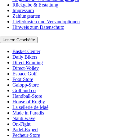
Rückgabe & Erstattung
Impressum
Zahlungsarten
Lieferkosten und Versandoptionen
Hinweis zum Datenschutz
Unsere Geschäfte
Basket-Center
Daily Bikers
Direct Running
Direct-Volley
Espace Golf
Foot-Store
Galopp-Store
Golf and co
Handball-Store
House of Rugby
La sellerie de Maé
Made in Paradis
Nauti-wave
On-Fight
Padel-Expert
Pecheur-Store