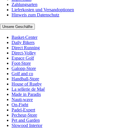
Zahlungsarten
Lieferkosten und Versandoptionen
Hinweis zum Datenschutz
Unsere Geschäfte
Basket-Center
Daily Bikers
Direct Running
Direct-Volley
Espace Golf
Foot-Store
Galopp-Store
Golf and co
Handball-Store
House of Rugby
La sellerie de Maé
Made in Paradis
Nauti-wave
On-Fight
Padel-Expert
Pecheur-Store
Pet and Garden
Slowood Interior