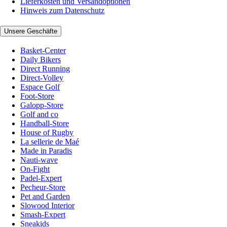
Lieferkosten und Versandoptionen
Hinweis zum Datenschutz
Unsere Geschäfte
Basket-Center
Daily Bikers
Direct Running
Direct-Volley
Espace Golf
Foot-Store
Galopp-Store
Golf and co
Handball-Store
House of Rugby
La sellerie de Maé
Made in Paradis
Nauti-wave
On-Fight
Padel-Expert
Pecheur-Store
Pet and Garden
Slowood Interior
Smash-Expert
Sneakids