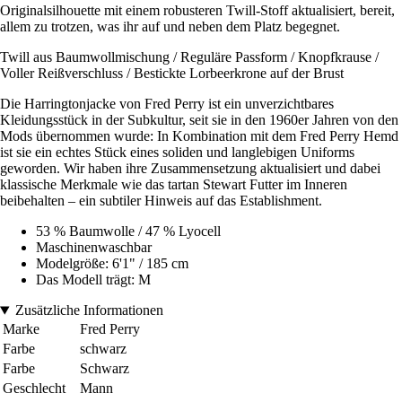
Originalsilhouette mit einem robusteren Twill-Stoff aktualisiert, bereit,
allem zu trotzen, was ihr auf und neben dem Platz begegnet.
Twill aus Baumwollmischung / Reguläre Passform / Knopfkrause /
Voller Reißverschluss / Bestickte Lorbeerkrone auf der Brust
Die Harringtonjacke von Fred Perry ist ein unverzichtbares
Kleidungsstück in der Subkultur, seit sie in den 1960er Jahren von den
Mods übernommen wurde: In Kombination mit dem Fred Perry Hemd
ist sie ein echtes Stück eines soliden und langlebigen Uniforms
geworden. Wir haben ihre Zusammensetzung aktualisiert und dabei
klassische Merkmale wie das tartan Stewart Futter im Inneren
beibehalten – ein subtiler Hinweis auf das Establishment.
53 % Baumwolle / 47 % Lyocell
Maschinenwaschbar
Modelgröße: 6'1" / 185 cm
Das Modell trägt: M
Zusätzliche Informationen
Marke
Fred Perry
Farbe
schwarz
Farbe
Schwarz
Geschlecht
Mann