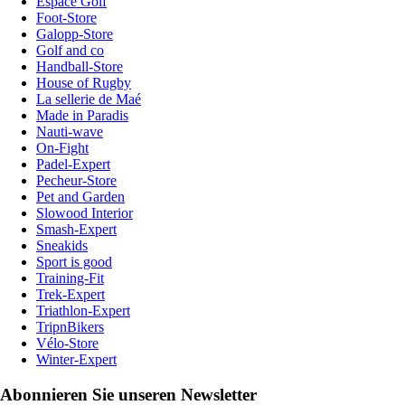
Espace Golf
Foot-Store
Galopp-Store
Golf and co
Handball-Store
House of Rugby
La sellerie de Maé
Made in Paradis
Nauti-wave
On-Fight
Padel-Expert
Pecheur-Store
Pet and Garden
Slowood Interior
Smash-Expert
Sneakids
Sport is good
Training-Fit
Trek-Expert
Triathlon-Expert
TripnBikers
Vélo-Store
Winter-Expert
Abonnieren Sie unseren Newsletter