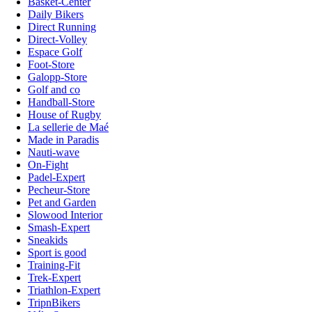
Basket-Center
Daily Bikers
Direct Running
Direct-Volley
Espace Golf
Foot-Store
Galopp-Store
Golf and co
Handball-Store
House of Rugby
La sellerie de Maé
Made in Paradis
Nauti-wave
On-Fight
Padel-Expert
Pecheur-Store
Pet and Garden
Slowood Interior
Smash-Expert
Sneakids
Sport is good
Training-Fit
Trek-Expert
Triathlon-Expert
TripnBikers