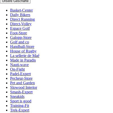
Unsere Geschäfte
Basket-Center
Daily Bikers
Direct Running
Direct-Volley
Espace Golf
Foot-Store
Galopp-Store
Golf and co
Handball-Store
House of Rugby
La sellerie de Maé
Made in Paradis
Nauti-wave
On-Fight
Padel-Expert
Pecheur-Store
Pet and Garden
Slowood Interior
Smash-Expert
Sneakids
Sport is good
Training-Fit
Trek-Expert