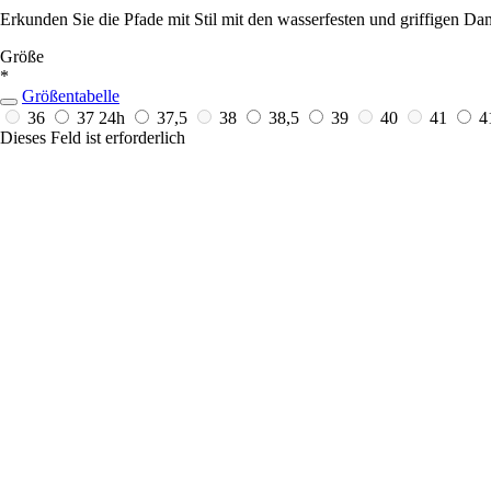
Erkunden Sie die Pfade mit Stil mit den wasserfesten und griffigen D
Größe
*
Größentabelle
36
37
24h
37,5
38
38,5
39
40
41
4
Dieses Feld ist erforderlich